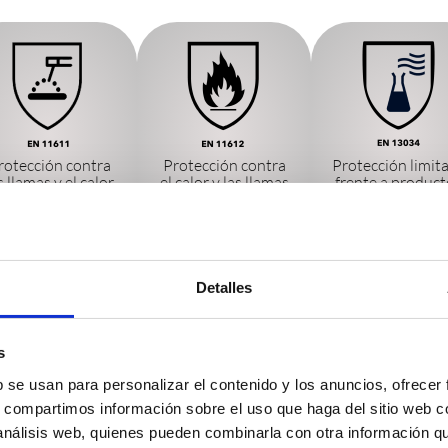
rotección contra
Protección contra
Protección limit
s llamas y el calor
el calor y las llamas
frente a produc
ante la soldadura
químicos líquid
os procesos afines
Detalles
s
b se usan para personalizar el contenido y los anuncios, ofrecer
s, compartimos información sobre el uso que haga del sitio web 
 análisis web, quienes pueden combinarla con otra información q