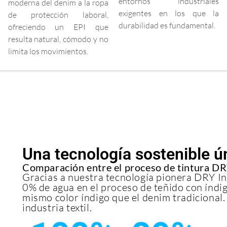
entornos industriales
moderna del denim a la ropa
exigentes en los que la
de protección laboral,
durabilidad es fundamental.
ofreciendo un EPI que
resulta natural, cómodo y no
limita los movimientos.
Una tecnología sostenible ú
Comparación entre el proceso de tintura DR
Gracias a nuestra tecnología pionera DRY Ind
0% de agua en el proceso de teñido con índi
mismo color índigo que el denim tradicional. 
industria textil.