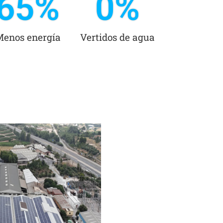
65
%
0
%
Menos energía
Vertidos de agua