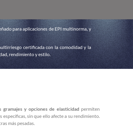
eñado para aplicaciones de EPI multinorma, y
ltirriesgo certificada con la comodidad y la
dad, rendimiento y estilo.
s gramajes y opciones de elasticidad
permiten
 específicas, sin que ello afecte a su rendimiento.
tras más pesadas.