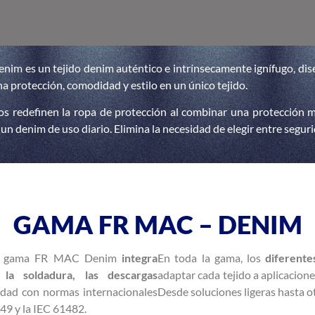
im es un tejido denim auténtico e intrínsecamente ignífugo, dis
 protección, comodidad y estilo en un único tejido.
dos redefinen la ropa de protección al combinar una protección mu
 un denim de uso diario. Elimina la necesidad de elegir entre seguri
GAMA FR MAC – DENIM
, la gama FR MAC Denim
integra
En toda la gama, los
diferente
 la soldadura, las descargas
adaptar cada tejido a aplicaciones
dad con normas internacionales
Desde soluciones ligeras hasta o
49 y la IEC 61482.