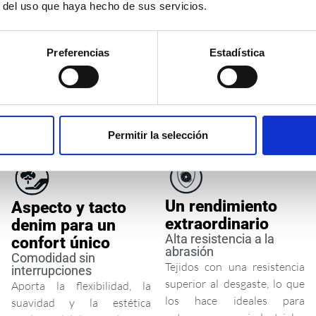
ÉNTICO DENIM
r del uso que haya hecho de sus servicios.
SECAMENTE IGNÍFU
Preferencias
Estadística
Permitir la selección
Un rendimiento
Aspecto y tacto
extraordinario
denim para un
Alta resistencia a la
confort único
abrasión
Comodidad sin
Tejidos con una resistencia
interrupciones
superior al desgaste, lo que
Aporta la flexibilidad, la
los hace ideales para
suavidad y la estética