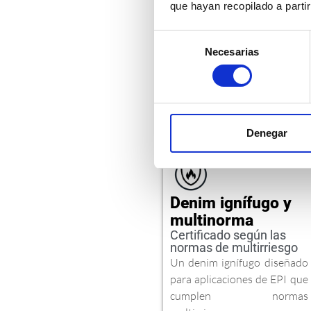
EL AUT
que hayan recopilado a parti
INTRÍN
Selección
Necesarias
de
consentimiento
Denegar
Denim ignífugo y
multinorma
Certificado según las
normas de multirriesgo
Un denim ignífugo diseñado
para aplicaciones de EPI que
cumplen normas