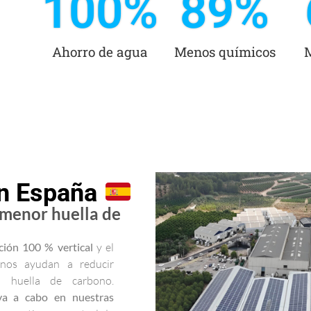
100
%
89
%
Ahorro de agua
Menos químicos
en España
 menor huella de
ción 100 % vertical
y el
nos ayudan a reducir
ra huella de carbono.
eva a cabo en nuestras